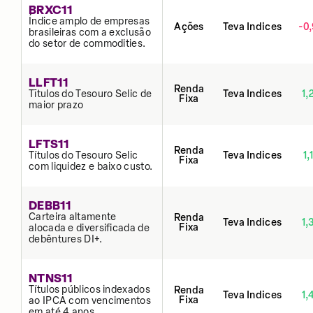
BRXC11
Índice amplo de empresas
Ações
Teva Indices
-0
brasileiras com a exclusão
do setor de commodities.
LLFT11
Renda
Tĩtulos do Tesouro Selic de
Teva Indices
1,
Fixa
maior prazo
LFTS11
Renda
Títulos do Tesouro Selic
Teva Indices
1,
Fixa
com liquidez e baixo custo.
DEBB11
Carteira altamente
Renda
Teva Indices
1,
Fixa
alocada e diversificada de
debêntures DI+.
NTNS11
Títulos públicos indexados
Renda
Teva Indices
1,
Fixa
ao IPCA com vencimentos
em até 4 anos