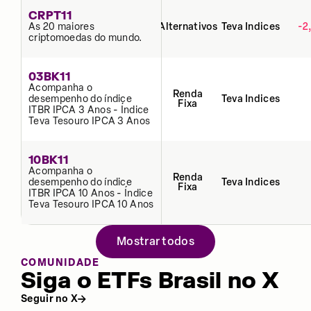
CRPT11
As 20 maiores
Alternativos
Teva Indices
-2
criptomoedas do mundo.
03BK11
Acompanha o
Renda
desempenho do índice
Teva Indices
Fixa
ITBR IPCA 3 Anos - Índice
Teva Tesouro IPCA 3 Anos
10BK11
Acompanha o
Renda
desempenho do índice
Teva Indices
Fixa
ITBR IPCA 10 Anos - Índice
Teva Tesouro IPCA 10 Anos
Mostrar todos
COMUNIDADE
Siga o ETFs Brasil no X
Seguir no X