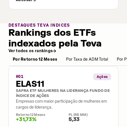
DESTAQUES TEVA INDICES
Rankings dos ETFs
indexados pela Teva
Ver todos os rankings
Por Retorno 12 Meses
Por Taxa de ADM Total
Por P
#
01
Ações
ELAS11
SAFRA ETF MULHERES NA LIDERANÇA FUNDO DE
ÍNDICE DE AÇÕES
Empresas com maior participação de mulheres em
cargos de liderança.
Retorno 12 Meses
PL (R$ MM)
+31,73%
5,33