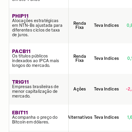
PHIP11
Alocações estratégicas
Renda
em NTN-Bs ajustada para
Teva Indices
0,
Fixa
diferentes ciclos de taxa
de juros.
PACB11
Os títulos públicos
Renda
Teva Indices
0,
Fixa
indexados ao IPCA mais
longos do mercado.
TRIG11
Empresas brasileiras de
Ações
Teva Indices
-2
menor capitalização de
mercado.
EBIT11
Acompanha o preço do
Alternativos
Teva Indices
1,
Bitcoin em dólares.