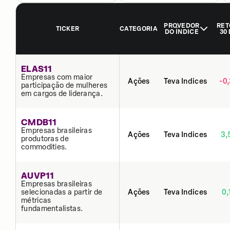
PROVEDOR
RET
TICKER
CATEGORIA
DO ÍNDICE
30
ELAS11
Empresas com maior
Ações
Teva Indices
-0
participação de mulheres
em cargos de liderança.
CMDB11
Empresas brasileiras
Ações
Teva Indices
3,
produtoras de
commodities.
AUVP11
Empresas brasileiras
selecionadas a partir de
Ações
Teva Indices
0,
métricas
fundamentalistas.