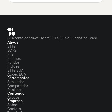
Sua fonte confiável sobre ETFs, FIIs e Fundos no Brasil
Ativos
ETFs
BDRs
FIIs
FI Infras
Fundos
Índices
ETFs EUA
Ações EUA
Ferramentas
Simulador
Comparador
Rankings
Conteúdo
Artigos
Empresa
Sobre
Contato