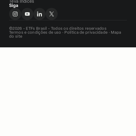
Teva Indices
Siga
©2026 - ETFs Brasil - Todos os direitos reservados
Termos e condições de uso
·
Política de privacidade
·
Mapa
do site