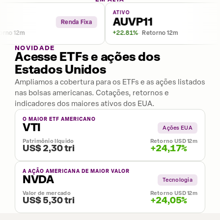
ATIVO
AUVP11
Renda Fixa
o 12m
+22.81%
Retorno 12m
NOVIDADE
Acesse ETFs e ações dos
Estados Unidos
Ampliamos a cobertura para os ETFs e as ações listados
nas bolsas americanas. Cotações, retornos e
indicadores dos maiores ativos dos EUA.
O MAIOR ETF AMERICANO
VTI
Ações EUA
Patrimônio líquido
Retorno USD 12m
US$ 2,30 tri
+24,17%
A AÇÃO AMERICANA DE MAIOR VALOR
NVDA
Tecnologia
Valor de mercado
Retorno USD 12m
US$ 5,30 tri
+24,05%