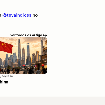
da
@tevaindices
no
Ver todos os artigos
7/04/2026
hina