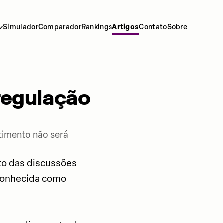
Simulador
Comparador
Rankings
Artigos
Contato
Sobre
regulação
timento não será
to das discussões
 conhecida como