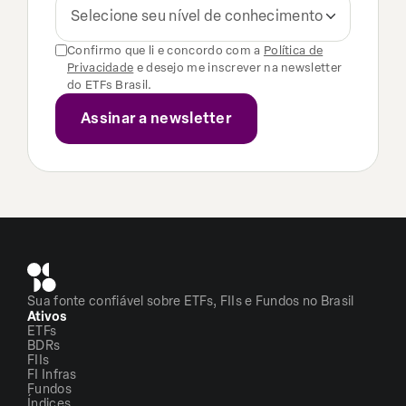
Selecione seu nível de conhecimento
Confirmo que li e concordo com a
Política de
Privacidade
e desejo me inscrever na newsletter
do ETFs Brasil.
Sua fonte confiável sobre ETFs, FIIs e Fundos no Brasil
Ativos
ETFs
BDRs
FIIs
FI Infras
Fundos
Índices