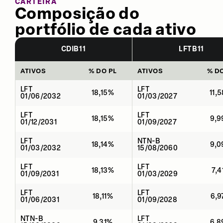
CARTEIRA
Composição do
portfólio de cada ativo
CDIB11
LFTB11
ATIVOS
% DO PL
ATIVOS
% D
LFT
LFT
18,15%
11,
01/06/2032
01/03/2027
LFT
LFT
18,15%
9,
01/12/2031
01/09/2027
LFT
NTN-B
18,14%
9,
01/03/2032
15/08/2060
LFT
LFT
18,13%
7,4
01/09/2031
01/03/2029
LFT
LFT
18,11%
6,
01/06/2031
01/09/2028
NTN-B
LFT
9,31%
6,