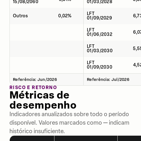
15/08/2060
01/03/2028
LFT
Outros
0,02%
6,
01/09/2029
LFT
6,
01/06/2032
LFT
5,
01/03/2030
LFT
4,
01/09/2030
Referência: Jun/2026
Referência: Jul/2026
RISCO E RETORNO
Métricas de
desempenho
Indicadores anualizados sobre todo o período
disponível. Valores marcados como — indicam
histórico insuficiente.