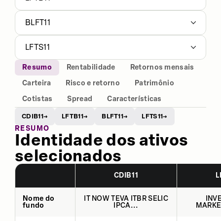
BLFT11
LFTS11
Resumo
Rentabilidade
Retornos mensais
Carteira
Risco e retorno
Patrimônio
Cotistas
Spread
Características
CDIB11
LFTB11
BLFT11
LFTS11
→
→
→
→
RESUMO
Identidade dos ativos
selecionados
CDIB11
L
Nome do
IT NOW TEVA ITBR SELIC
INV
fundo
IPCA...
MARKE