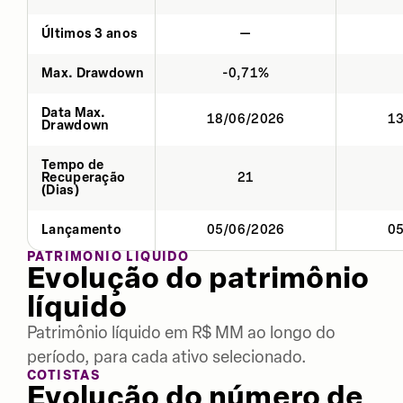
Últimos 3 anos
—
Max. Drawdown
-0,71%
Data Max.
18/06/2026
1
Drawdown
Tempo de
Recuperação
21
(Dias)
Lançamento
05/06/2026
0
PATRIMÔNIO LÍQUIDO
Evolução do patrimônio
líquido
Patrimônio líquido em R$ MM ao longo do
período, para cada ativo selecionado.
COTISTAS
Evolução do número de