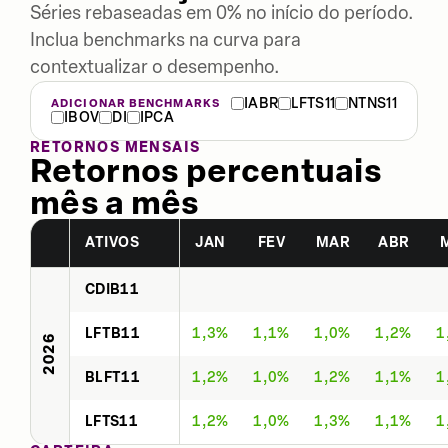
Séries rebaseadas em 0% no início do período.
Inclua benchmarks na curva para
contextualizar o desempenho.
IABR
LFTS11
NTNS11
ADICIONAR BENCHMARKS
IBOV
DI
IPCA
RETORNOS MENSAIS
Retornos percentuais
mês a mês
ATIVOS
JAN
FEV
MAR
ABR
CDIB11
LFTB11
1,3%
1,1%
1,0%
1,2%
1
2026
BLFT11
1,2%
1,0%
1,2%
1,1%
1
LFTS11
1,2%
1,0%
1,3%
1,1%
1