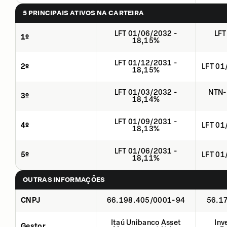
5 PRINCIPAIS ATIVOS NA CARTEIRA
LFT 01/06/2032 -
LFT
1º
18,15%
LFT 01/12/2031 -
2º
LFT 01
18,15%
LFT 01/03/2032 -
NTN-
3º
18,14%
LFT 01/09/2031 -
4º
LFT 01
18,13%
LFT 01/06/2031 -
5º
LFT 01
18,11%
OUTRAS INFORMAÇÕES
CNPJ
66.198.405/0001-94
56.1
Itaú Unibanco Asset
Inv
Gestor