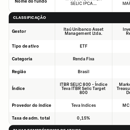
Nome do fundo
SELIC IPCA...
MAR
CLASSIFICAÇÃO
Itaú Unibanco Asset
Inv
Gestor
Management Ltda.
R
Tipo de ativo
ETF
Categoria
Renda Fixa
Região
Brasil
ITBR SELIC 800 - Índice
Marke
Índice
Teva ITBR Selic Target
Treasu
800
D
Provedor do índice
Teva Indices
MC 
Taxa de adm. total
0,15%