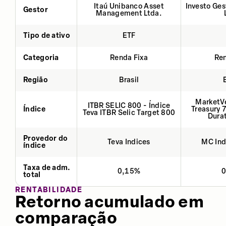
Itaú Unibanco Asset
Investo Ges
Gestor
Management Ltda.
Tipo de ativo
ETF
Categoria
Renda Fixa
Ren
Região
Brasil
MarketVe
ITBR SELIC 800 - Índice
Índice
Treasury 
Teva ITBR Selic Target 800
Durat
Provedor do
Teva Indices
MC Ind
índice
Taxa de adm.
0,15%
total
RENTABILIDADE
Retorno acumulado em
comparação