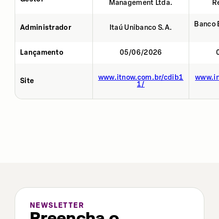
Management Ltda.
R
Banco 
Administrador
Itaú Unibanco S.A.
Lançamento
05/06/2026
www.itnow.com.br/cdib1
www.in
Site
1/
NEWSLETTER
Preencha o