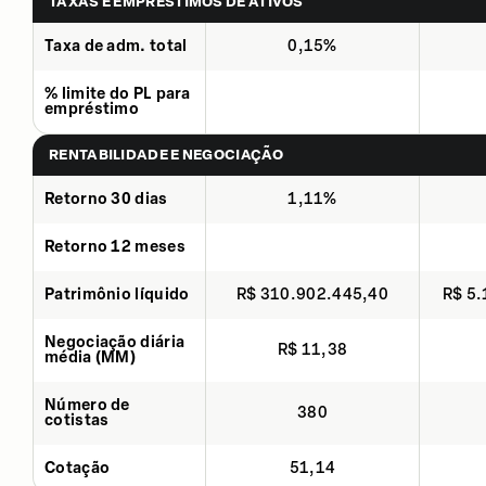
TAXAS E EMPRÉSTIMOS DE ATIVOS
Taxa de adm. total
0,15%
% limite do PL para
empréstimo
RENTABILIDADE E NEGOCIAÇÃO
Retorno 30 dias
1,11%
Retorno 12 meses
Patrimônio líquido
R$ 310.902.445,40
R$ 5
Negociação diária
R$ 11,38
média (MM)
Número de
380
cotistas
Cotação
51,14