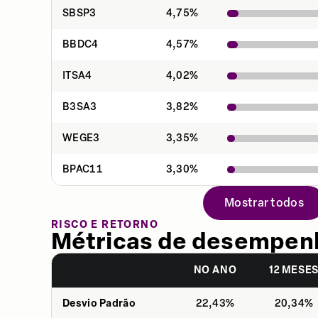
SBSP3
4,75
%
BBDC4
4,57
%
ITSA4
4,02
%
B3SA3
3,82
%
WEGE3
3,35
%
BPAC11
3,30
%
Mostrar todos
RISCO E RETORNO
Métricas de desempen
NO ANO
12 MESE
Desvio Padrão
22,43%
20,34%