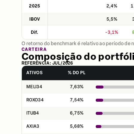
2025
2,4%
1
IBOV
5,5%
Dif.
-3,1%
O retorno do benchmark é relativo ao período de 
CARTEIRA
Composição do portfól
REFERÊNCIA:
JUL
/
2026
ATIVOS
% DO PL
MELI34
7,63
%
ROXO34
7,54
%
ITUB4
6,75
%
AXIA3
5,68
%