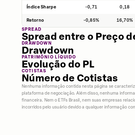
Índice Sharpe
-0,71
0,18
Retorno
-0,85%
16,70%
SPREAD
Spread entre o Preço d
DRAWDOWN
Drawdown
PATRIMÔNIO LÍQUIDO
Evolução do PL
COTISTAS
Número de Cotistas
Nenhuma informação contida nesta página se caracter
plataforma de negociação. Além disso, nenhuma informação
financeira. Nem o ETFs Brasil, nem suas empresas relac
incorridos pelo usuário devido a qualquer informação con