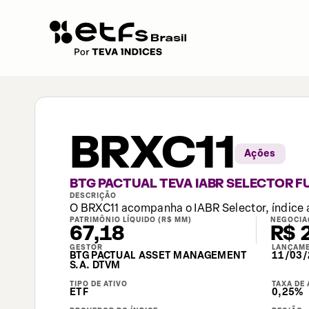
BRXC11
Ações
BTG PACTUAL TEVA IABR SELECTOR F
DESCRIÇÃO
O BRXC11 acompanha o IABR Selector, índice 
PATRIMÔNIO LÍQUIDO (R$ MM)
NEGOCIA
67,18
R$ 
GESTOR
LANÇAM
BTG PACTUAL ASSET MANAGEMENT
11/03/
S.A. DTVM
TIPO DE ATIVO
TAXA DE
ETF
0,25%