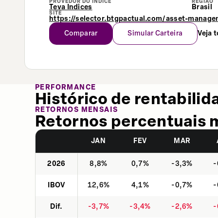
PROVEDOR DO ÍNDICE
REGIÃO
Teva Indices
Brasil
SITE
https://selector.btgpactual.com/asset-manage
Comparar
Simular Carteira
Veja 
PERFORMANCE
Histórico de rentabilid
RETORNOS MENSAIS
Retornos percentuais 
JAN
FEV
MAR
2026
8,8%
0,7%
-3,3%
-
IBOV
12,6%
4,1%
-0,7%
-
Dif.
-3,7%
-3,4%
-2,6%
-