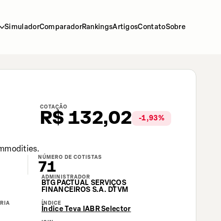
Simulador
Comparador
Rankings
Artigos
Contato
Sobre
COTAÇÃO
R$
132,02
-1,93
%
ommodities.
NÚMERO DE COTISTAS
71
ADMINISTRADOR
BTG PACTUAL SERVIÇOS
FINANCEIROS S.A. DTVM
RIA
ÍNDICE
Índice Teva IABR Selector