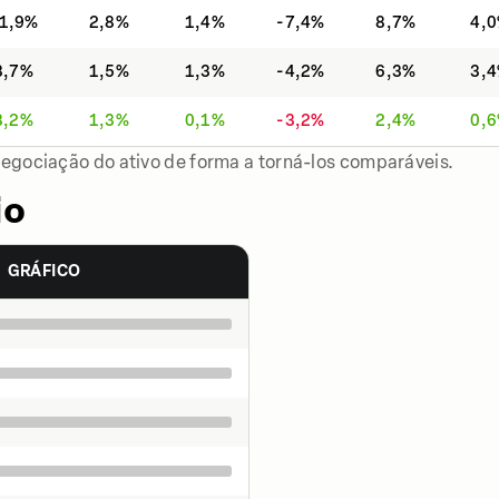
1,9%
2,8%
1,4%
-7,4%
8,7%
4,
3,7%
1,5%
1,3%
-4,2%
6,3%
3,
8,2%
1,3%
0,1%
-3,2%
2,4%
0,
negociação do ativo de forma a torná-los comparáveis.
io
GRÁFICO