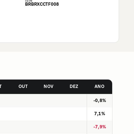
ISIN
BRBRXCCTF008
T
OUT
NOV
DEZ
ANO
-0,8%
7,1%
-7,9%