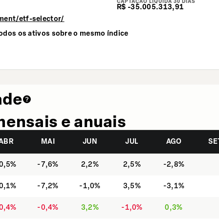
CAPTAÇÃO LÍQUIDA 30 DIAS
R$ -35.005.313,91
ment/etf-selector/
todos os ativos sobre o mesmo índice
ade
mensais e anuais
ABR
MAI
JUN
JUL
AGO
SE
0,5%
-7,6%
2,2%
2,5%
-2,8%
0,1%
-7,2%
-1,0%
3,5%
-3,1%
0,4%
-0,4%
3,2%
-1,0%
0,3%