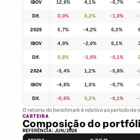
IBOV
12,6%
4,1%
-0,7%
-
Dif.
0,0%
0,2%
-1,0%
-
2025
5,7%
-4,2%
6,0%
IBOV
4,9%
-2,6%
6,1%
Dif.
0,8%
-1,6%
-0,1%
2024
-5,4%
1,2%
-0,8%
-
IBOV
-4,8%
1,0%
-0,7%
-
Dif.
-0,6%
0,2%
-0,1%
-
O retorno do benchmark é relativo ao período de 
CARTEIRA
Composição do portfól
REFERÊNCIA:
JUN
/
2026