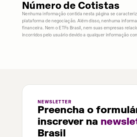
Número de Cotistas
Nenhuma informação contida nesta página se caracter
plataforma de negociação. Além disso, nenhuma informação
financeira. Nem o ETFs Brasil, nem suas empresas relac
incorridos pelo usuário devido a qualquer informação con
NEWSLETTER
Preencha o formulár
inscrever na
newsle
Brasil