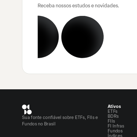
Receba nossos estudos e novidades.
Ativos
ETFs
BDRs
Sua fonte confiável sobre ETFs, FIIs e
FIIs
Fundos no Brasil
FI Infras
Fundos
Índices