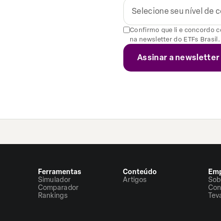
Selecione seu nível de
Confirmo que li e concordo 
na newsletter do ETFs Brasil.
Ferramentas
Conteúdo
Emp
Simulador
Artigos
Sob
Comparador
Con
Rankings
Tev