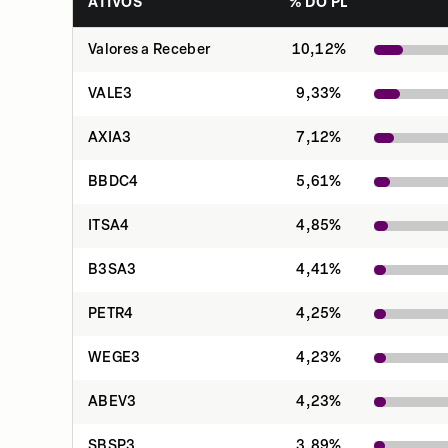
ATIVOS
% DO PL
Valores a Receber
10,12
%
VALE3
9,33
%
AXIA3
7,12
%
BBDC4
5,61
%
ITSA4
4,85
%
B3SA3
4,41
%
PETR4
4,25
%
WEGE3
4,23
%
ABEV3
4,23
%
SBSP3
3,89
%