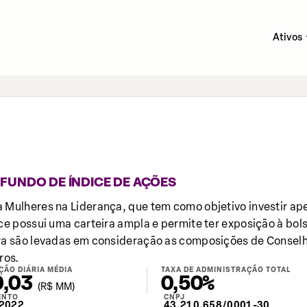
Ativos
FUNDO DE ÍNDICE DE AÇÕES
a Mulheres na Liderança, que tem como objetivo investir a
ce possui uma carteira ampla e permite ter exposição à bol
ira são levadas em consideração as composições de Conselh
ros.
ÇÃO DIÁRIA MÉDIA
TAXA DE ADMINISTRAÇÃO TOTAL
0,03
0,50%
(
R$
MM)
ENTO
CNPJ
2022
43.210.658/0001-30