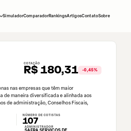
Simulador
Comparador
Rankings
Artigos
Contato
Sobre
COTAÇÃO
R$
180,31
-0,45
%
penas nas empresas que têm maior
sa de maneira diversificada e alinhada aos
os de administração, Conselhos Fiscais,
NÚMERO DE COTISTAS
107
ADMINISTRADOR
SAFRA SERVIÇOS DE