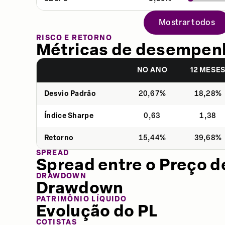
Mostrar todos
RISCO E RETORNO
Métricas de desempen
NO ANO
12 MESE
Desvio Padrão
20,67%
18,28%
Índice Sharpe
0,63
1,38
Retorno
15,44%
39,68%
SPREAD
Spread entre o Preço d
DRAWDOWN
Drawdown
PATRIMÔNIO LÍQUIDO
Evolução do PL
COTISTAS