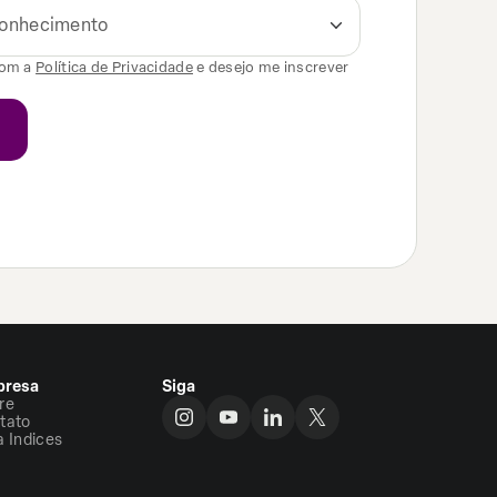
 conhecimento
com a
Política de Privacidade
e desejo me inscrever
resa
Siga
re
tato
a Indices