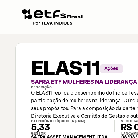
ELAS11
Ações
SAFRA ETF MULHERES NA LIDERANÇA 
DESCRIÇÃO
O ELAS11 replica o desempenho do Índice Tev
participação de mulheres na liderança. O índi
seus propósitos. Para a composição da carte
Diretoria Executiva e Comitês de Gestão e out
PATRIMÔNIO LÍQUIDO (R$ MM)
NEGOCIA
5,33
R$ 
GESTOR
LANÇAM
SAFRA ASSET MANAGEMENT LTDA.
08/03/